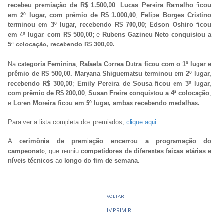
recebeu premiação de R$ 1.500,00
.
Lucas Pereira Ramalho ficou
em 2º lugar, com prêmio de R$ 1.000,00
;
Felipe Borges Cristino
terminou em 3º lugar, recebendo R$ 700,00
;
Edson Oshiro ficou
em 4º lugar, com R$ 500,00;
e
Rubens Gazineu Neto conquistou a
5ª colocação, recebendo R$ 300,00.
Na
categoria Feminina
,
Rafaela Correa Dutra ficou com o 1º lugar e
prêmio de R$ 500,00.
Maryana Shiguematsu terminou em 2º lugar,
recebendo R$ 300,00
;
Emily Pereira de Sousa ficou em 3º lugar,
com prêmio de R$ 200,00
;
Susan Freire conquistou a 4ª colocação
;
e
Loren Moreira ficou em 5º lugar, ambas recebendo medalhas.
Para ver a lista completa dos premiados,
clique aqui
.
A
cerimônia de premiação encerrou a programação do
campeonato
, que reuniu
competidores de diferentes faixas etárias e
níveis técnicos
ao
longo do fim de semana.
VOLTAR
IMPRIMIR