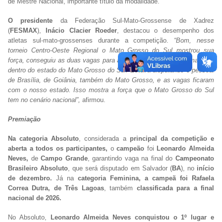
de Mestre Nacional, importante título da modalidade.
O presidente
da Federação Sul-Mato-Grossense de Xadrez
(
FESMAX
),
Inácio Clacier Roeder
, destacou o desempenho dos
atletas sul-mato-grossenses durante a competição.
“Bom, nesse
torneio Centro-Oeste Regional o Mato Grosso do Sul mostrou sua
força, conseguiu as duas vagas para a final do Brasileiro e se manteve
dentro do estado do Mato Grosso do Sul. Estava disputando o pessoal
de Brasília, de Goiânia, também do Mato Grosso, e as vagas ficaram
com o nosso estado. Isso mostra a força que o Mato Grosso do Sul
tem no cenário nacional”,
afirmou.
Premiação
Na categoria Absoluto
, considerada a
principal da competição e
aberta a todos os participantes,
o
campeão
foi
Leonardo Almeida
Neves,
de
Campo Grande
, garantindo vaga na final do
Campeonato
Brasileiro Absoluto
, que será disputado em Salvador (
BA
), no
início
de dezembro.
Já na
categoria Feminina, a campeã foi Rafaela
Correa Dutra, de Três Lagoas
, também
classificada para a final
nacional de 2026.
No Absoluto,
Leonardo Almeida Neves conquistou o 1º lugar e