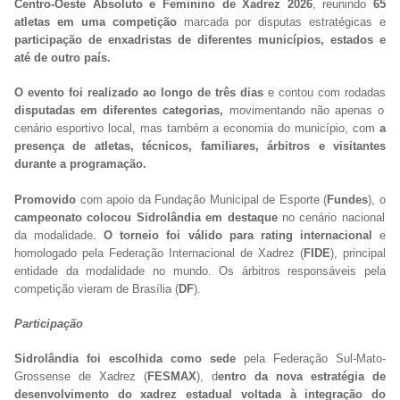
Centro-Oeste Absoluto e Feminino de Xadrez 2026
, reunindo
65
atletas em uma competição
marcada por disputas estratégicas e
participação de enxadristas de diferentes municípios, estados e
até de outro país.
O evento foi realizado ao longo de três dias
e contou com rodadas
disputadas em diferentes categorias,
movimentando não apenas o
cenário esportivo local, mas também a economia do município, com
a
presença de atletas, técnicos, familiares, árbitros e visitantes
durante a programação.
Promovido
com apoio da Fundação Municipal de Esporte (
Fundes
), o
campeonato colocou Sidrolândia em destaque
no cenário nacional
da modalidade.
O torneio foi válido para rating internacional
e
homologado pela Federação Internacional de Xadrez (
FIDE
), principal
entidade da modalidade no mundo. Os árbitros responsáveis pela
competição vieram de Brasília (
DF
).
Participação
Sidrolândia foi escolhida como sede
pela Federação Sul-Mato-
Grossense de Xadrez (
FESMAX
), d
entro da nova estratégia de
desenvolvimento do xadrez estadual voltada à integração do