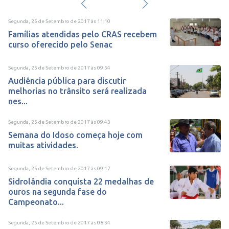
Segunda, 25 de Setembro de 2017
às
11:10
Famílias atendidas pelo CRAS recebem
curso oferecido pelo Senac
Segunda, 25 de Setembro de 2017
às
09:54
Audiência pública para discutir
melhorias no trânsito será realizada
nes...
Segunda, 25 de Setembro de 2017
às
09:43
Semana do Idoso começa hoje com
muitas atividades.
Segunda, 25 de Setembro de 2017
às
09:17
Sidrolândia conquista 22 medalhas de
ouros na segunda fase do
Campeonato...
Segunda, 25 de Setembro de 2017
às
08:34