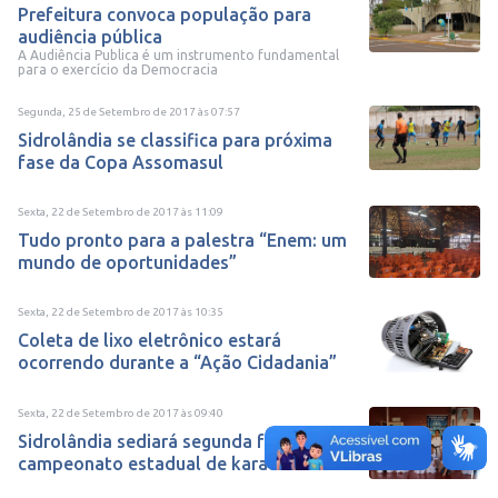
Prefeitura convoca população para
audiência pública
A Audiência Publica é um instrumento fundamental
para o exercício da Democracia
Segunda, 25 de Setembro de 2017
às
07:57
Sidrolândia se classifica para próxima
fase da Copa Assomasul
Sexta, 22 de Setembro de 2017
às
11:09
Tudo pronto para a palestra “Enem: um
mundo de oportunidades”
Sexta, 22 de Setembro de 2017
às
10:35
Coleta de lixo eletrônico estará
ocorrendo durante a “Ação Cidadania”
Sexta, 22 de Setembro de 2017
às
09:40
Sidrolândia sediará segunda fase do
campeonato estadual de karatê