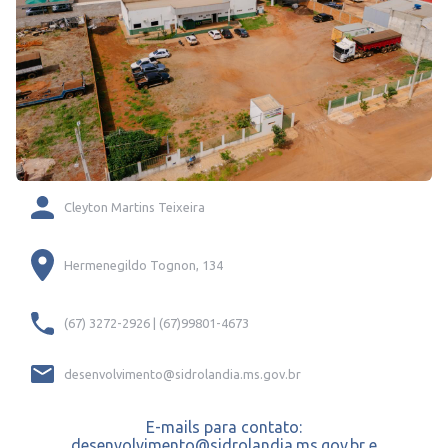
Cleyton Martins Teixeira
Hermenegildo Tognon, 134
(67) 3272-2926 | (67)99801-4673
desenvolvimento@sidrolandia.ms.gov.br
E-mails para contato:
desenvolvimento@sidrolandia.ms.gov.br e