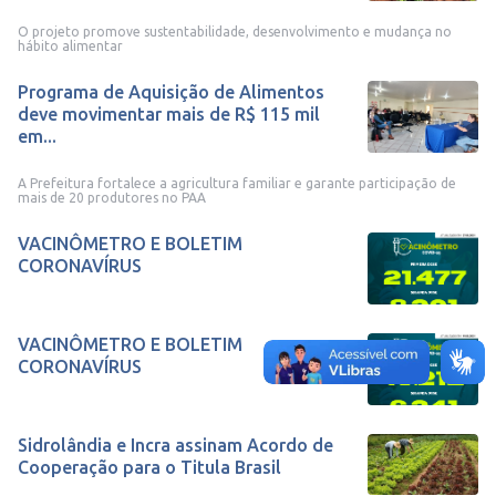
O projeto promove sustentabilidade, desenvolvimento e mudança no
hábito alimentar
Programa de Aquisição de Alimentos
deve movimentar mais de R$ 115 mil
em...
A Prefeitura fortalece a agricultura familiar e garante participação de
mais de 20 produtores no PAA
VACINÔMETRO E BOLETIM
CORONAVÍRUS
VACINÔMETRO E BOLETIM
CORONAVÍRUS
Sidrolândia e Incra assinam Acordo de
Cooperação para o Titula Brasil