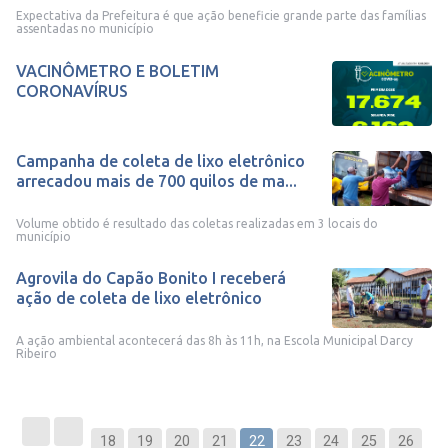
Expectativa da Prefeitura é que ação beneficie grande parte das famílias
assentadas no município
VACINÔMETRO E BOLETIM
CORONAVÍRUS
Campanha de coleta de lixo eletrônico
arrecadou mais de 700 quilos de ma...
Volume obtido é resultado das coletas realizadas em 3 locais do
município
Agrovila do Capão Bonito I receberá
ação de coleta de lixo eletrônico
A ação ambiental acontecerá das 8h às 11h, na Escola Municipal Darcy
Ribeiro
18
19
20
21
22
23
24
25
26