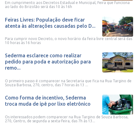
Em cumprimento aos Decretos Estadual e Municipal, Feira que funciona
ao lado do Brizolão será das 10 às 16h
Feiras Livres: População deve ficar
atenta às alterações causadas pelo D...
Para cumprir novo Decreto, o novo horário da feira livre central será das
10 horas às 16 horas
Sederma esclarece como realizar
pedido para poda e autorização para
remo...
O primeiro passo é comparecer na Secretaria que fica na Rua Targino de
Souza Barbosa, 270, centro, das 7 horas às 13 ...
Como forma de incentivo, Sederma
troca muda de ipê por lixo eletrônico
Os interessados podem comparecer na Rua Targino de Souza Barbosa,
270, Centro, de segunda a sexta-feira, das 7h às 13...