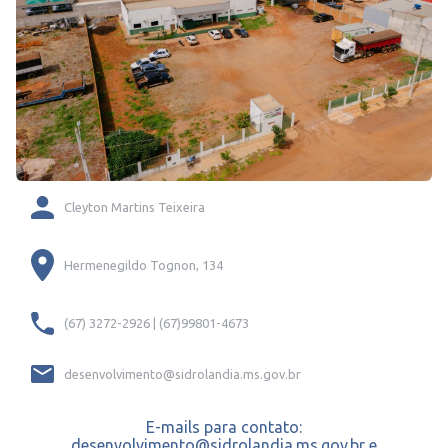
Cleyton Martins Teixeira
Hermenegildo Tognon, 134
(67) 3272-2926 | (67)99801-4673
desenvolvimento@sidrolandia.ms.gov.br
E-mails para contato:
desenvolvimento@sidrolandia.ms.gov.br e