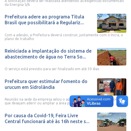
A solicitação deverá ser realizada atendendo as exigências documentais
da Energisa S/A
Prefeitura adere ao programa Titula
Brasil que possibilitará a Regulariz...
Com a adesão, a Prefeitura deverá construir, juntamente com o Incra, o
plano de trabalho
Reiniciada a implantação do sistema de
abastecimento de água no Terra So...
O serviço está previsto para ser finalizado em até 30 dias
Prefeitura quer estimular fomento do
urucum em Sidrolândia
Reunião na sede da empresa selou o apoio, e os pequenos produtores
que desejam aderir ou ampliar a área plantada dest...
Por causa da Covid-19, Feira Livre
Central funcionará até às 16h neste s...