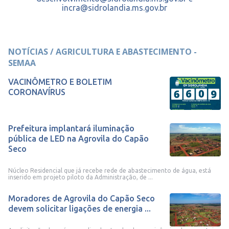
incra@sidrolandia.ms.gov.br
NOTÍCIAS / AGRICULTURA E ABASTECIMENTO -
SEMAA
VACINÔMETRO E BOLETIM
CORONAVÍRUS
Prefeitura implantará iluminação
pública de LED na Agrovila do Capão
Seco
Núcleo Residencial que já recebe rede de abastecimento de água, está
inserido em projeto piloto da Administração, de ...
Moradores de Agrovila do Capão Seco
devem solicitar ligações de energia ...