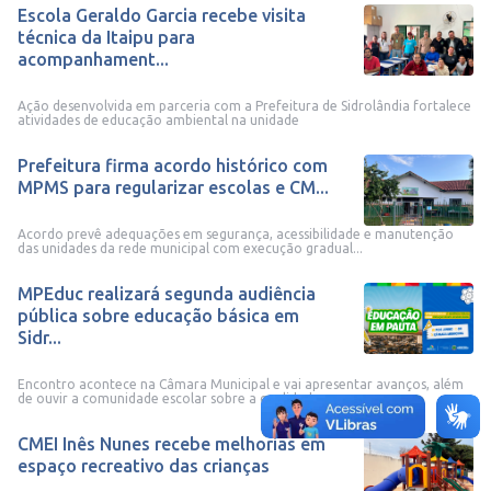
Escola Geraldo Garcia recebe visita
técnica da Itaipu para
acompanhament...
Ação desenvolvida em parceria com a Prefeitura de Sidrolândia fortalece
atividades de educação ambiental na unidade
Prefeitura firma acordo histórico com
MPMS para regularizar escolas e CM...
Acordo prevê adequações em segurança, acessibilidade e manutenção
das unidades da rede municipal com execução gradual...
MPEduc realizará segunda audiência
pública sobre educação básica em
Sidr...
Encontro acontece na Câmara Municipal e vai apresentar avanços, além
de ouvir a comunidade escolar sobre a qualidade ...
CMEI Inês Nunes recebe melhorias em
espaço recreativo das crianças