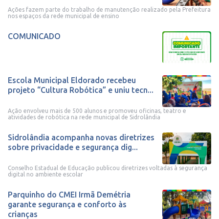
Ações fazem parte do trabalho de manutenção realizado pela Prefeitura
nos espaços da rede municipal de ensino
COMUNICADO
Escola Municipal Eldorado recebeu
projeto “Cultura Robótica” e uniu tecn...
Ação envolveu mais de 500 alunos e promoveu oficinas, teatro e
atividades de robótica na rede municipal de Sidrolândia
Sidrolândia acompanha novas diretrizes
sobre privacidade e segurança dig...
Conselho Estadual de Educação publicou diretrizes voltadas à segurança
digital no ambiente escolar
Parquinho do CMEI Irmã Demétria
garante segurança e conforto às
crianças