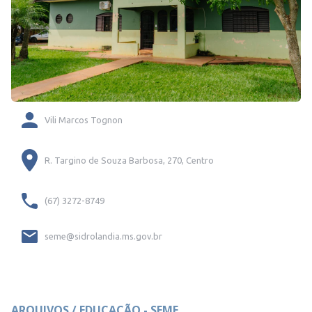
Vili Marcos Tognon
R. Targino de Souza Barbosa, 270, Centro
(67) 3272-8749
seme@sidrolandia.ms.gov.br
ARQUIVOS / EDUCAÇÃO - SEME