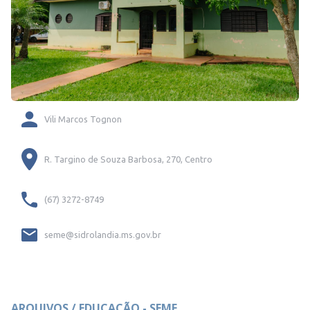
Vili Marcos Tognon
R. Targino de Souza Barbosa, 270, Centro
(67) 3272-8749
seme@sidrolandia.ms.gov.br
ARQUIVOS / EDUCAÇÃO - SEME