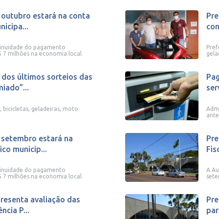
outubro estará na conta
Pre
icipa...
con
tinuidade do pagamento
Pref
$ 7 milhões na economia local
gela
 dos últimos sorteios das
Pag
iado”...
ser
, bicicletas, geladeiras, moto
Admi
ante
setembro estará na
Pre
co municip...
Fis
tinuidade do pagamento
A Au
$ 7 milhões na economia local
set
presenta avaliação das
Pre
ncia P...
par