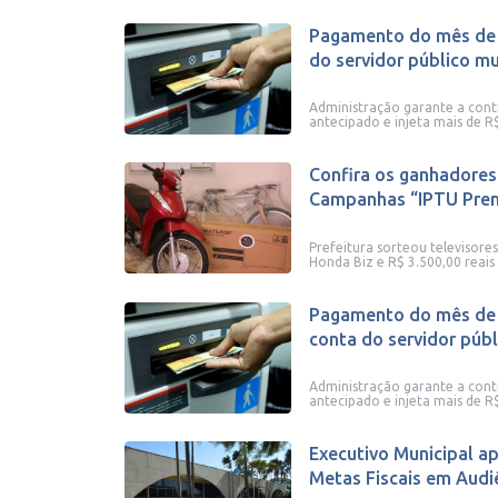
Pagamento do mês de 
do servidor público mun
Administração garante a con
antecipado e injeta mais de R
Confira os ganhadores
Campanhas “IPTU Prem
Prefeitura sorteou televisores
Honda Biz e R$ 3.500,00 reais
Pagamento do mês de 
conta do servidor públi
Administração garante a con
antecipado e injeta mais de R
Executivo Municipal a
Metas Fiscais em Audiê