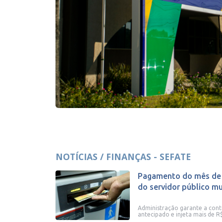
NOTÍCIAS / FINANÇAS - SEFATE
Pagamento do mês de o
do servidor público mun
Administração garante a con
antecipado e injeta mais de R