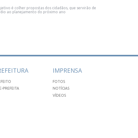
jetivo é colher propostas dos cidadãos, que servirão de
ídio ao planejamento do próximo ano
REFEITURA
IMPRENSA
EFEITO
FOTOS
E-PREFEITA
NOTÍCIAS
VÍDEOS