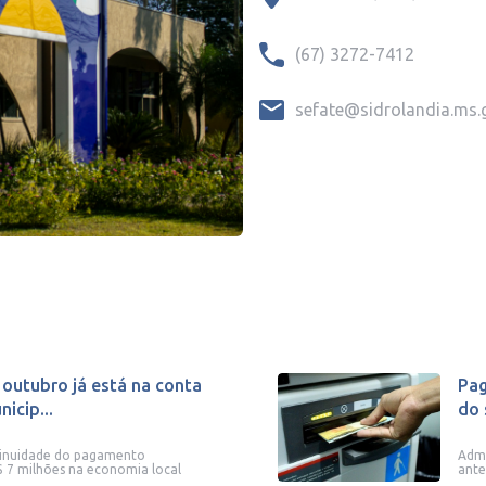
(67) 3272-7412
sefate@sidrolandia.ms.
utubro já está na conta
Pag
icip...
do 
tinuidade do pagamento
Admi
$ 7 milhões na economia local
ante