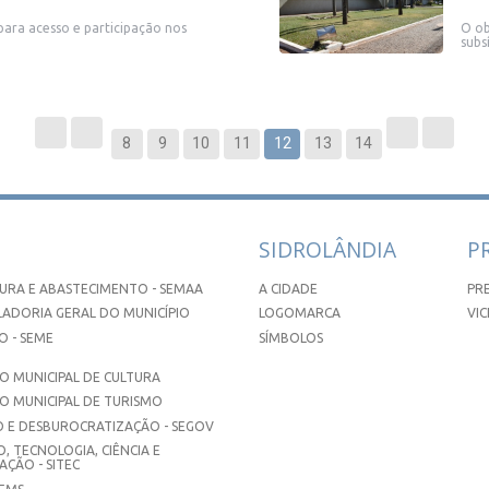
 para acesso e participação nos
O ob
subs
8
9
10
11
12
13
14
SIDROLÂNDIA
P
URA E ABASTECIMENTO - SEMAA
A CIDADE
PR
ADORIA GERAL DO MUNICÍPIO
LOGOMARCA
VIC
 - SEME
SÍMBOLOS
 MUNICIPAL DE CULTURA
O MUNICIPAL DE TURISMO
 E DESBUROCRATIZAÇÃO - SEGOV
, TECNOLOGIA, CIÊNCIA E
ÇÃO - SITEC