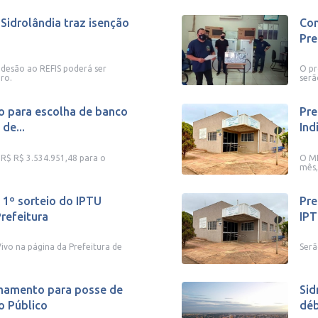
 Sidrolândia traz isenção
Con
Pre
adesão ao REFIS poderá ser
O pr
ro.
serã
ão para escolha de banco
Pre
de...
Ind
 R$ R$ 3.534.951,48 para o
O ME
mês,
 1º sorteio do IPTU
Pre
refeitura
IPT
Vivo na página da Prefeitura de
Serã
amamento para posse de
Sid
o Público
déb