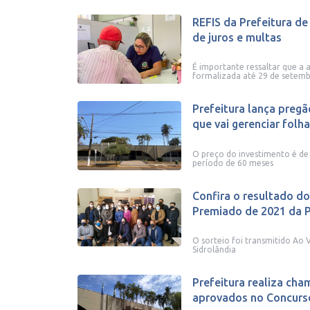
REFIS da Prefeitura de
de juros e multas
É importante ressaltar que a 
formalizada até 29 de setemb
Prefeitura lança preg
que vai gerenciar folha 
O preço do investimento é de
período de 60 meses
Confira o resultado do
Premiado de 2021 da P
O sorteio foi transmitido Ao 
Sidrolândia
Prefeitura realiza ch
aprovados no Concurs