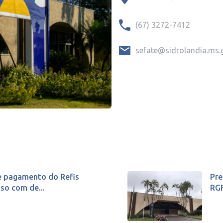
(67) 3272-7412
sefate@sidrolandia.ms.
e pagamento do Refis
Pre
so com de...
RGF