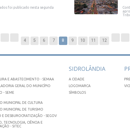
ados foi publicado nesta segunda
Cont
apro
Tribu
4
5
6
7
8
9
10
11
12
SIDROLÂNDIA
P
URA E ABASTECIMENTO - SEMAA
A CIDADE
PR
ADORIA GERAL DO MUNICÍPIO
LOGOMARCA
VIC
 - SEME
SÍMBOLOS
 MUNICIPAL DE CULTURA
O MUNICIPAL DE TURISMO
 E DESBUROCRATIZAÇÃO - SEGOV
, TECNOLOGIA, CIÊNCIA E
ÇÃO - SITEC