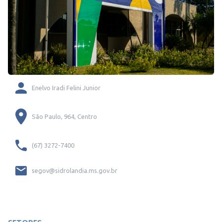
Enelvo Iradi Felini Junior
São Paulo, 964, Centro
(67) 3272-7400
segov@sidrolandia.ms.gov.br