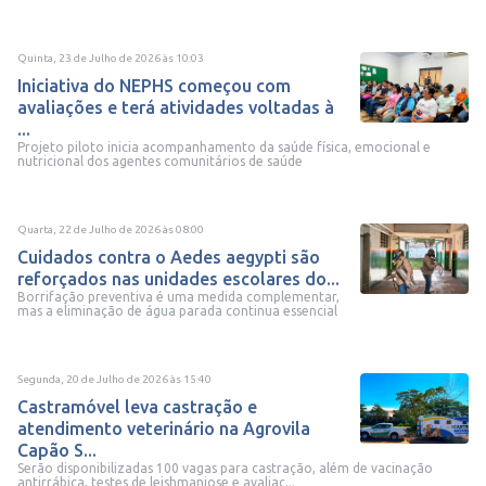
Quinta, 23 de Julho de 2026
às
10:03
Iniciativa do NEPHS começou com
avaliações e terá atividades voltadas à
...
Projeto piloto inicia acompanhamento da saúde física, emocional e
nutricional dos agentes comunitários de saúde
Quarta, 22 de Julho de 2026
às
08:00
Cuidados contra o Aedes aegypti são
reforçados nas unidades escolares do...
Borrifação preventiva é uma medida complementar,
mas a eliminação de água parada continua essencial
Segunda, 20 de Julho de 2026
às
15:40
Castramóvel leva castração e
atendimento veterinário na Agrovila
Capão S...
Serão disponibilizadas 100 vagas para castração, além de vacinação
antirrábica, testes de leishmaniose e avaliaç...