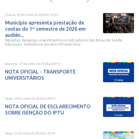
Quarta, 29 de Julho de 2026
às
16:55
Município apresenta prestação de
contas do 1º semestre de 2026 em
audiên...
Receitas, despesas, investimentos e indicadores das áreas de Saúde,
Educação, Assistência Social e Infraestrutur...
Segunda, 27 de Julho de 2026
às
09:43
NOTA OFICIAL - TRANSPORTE
UNIVERSITÁRIOS
Sexta, 24 de Julho de 2026
às
09:31
NOTA OFICIAL DE ESCLARECIMENTO
SOBRE ISENÇÃO DO IPTU
Terça, 21 de Julho de 2026
às
10:14