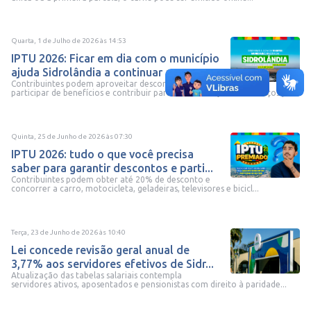
Quarta, 1 de Julho de 2026
às
14:53
IPTU 2026: Ficar em dia com o município
ajuda Sidrolândia a continuar av...
Contribuintes podem aproveitar descontos,
participar de benefícios e contribuir para a manutenção dos serviços p...
Quinta, 25 de Junho de 2026
às
07:30
IPTU 2026: tudo o que você precisa
saber para garantir descontos e parti...
Contribuintes podem obter até 20% de desconto e
concorrer a carro, motocicleta, geladeiras, televisores e bicicl...
Terça, 23 de Junho de 2026
às
10:40
Lei concede revisão geral anual de
3,77% aos servidores efetivos de Sidr...
Atualização das tabelas salariais contempla
servidores ativos, aposentados e pensionistas com direito à paridade...