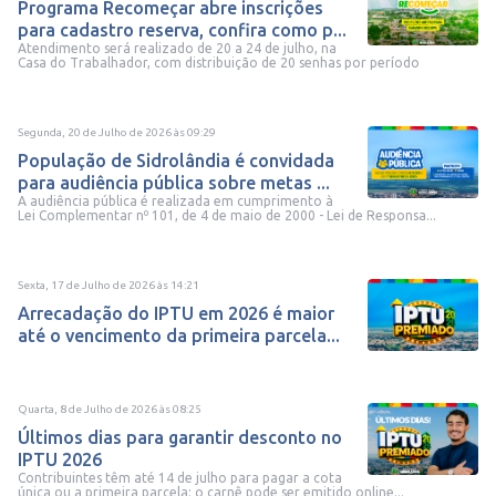
Programa Recomeçar abre inscrições
para cadastro reserva, confira como p...
Atendimento será realizado de 20 a 24 de julho, na
Casa do Trabalhador, com distribuição de 20 senhas por período
Segunda, 20 de Julho de 2026
às
09:29
População de Sidrolândia é convidada
para audiência pública sobre metas ...
A audiência pública é realizada em cumprimento à
Lei Complementar nº 101, de 4 de maio de 2000 - Lei de Responsa...
Sexta, 17 de Julho de 2026
às
14:21
Arrecadação do IPTU em 2026 é maior
até o vencimento da primeira parcela...
Quarta, 8 de Julho de 2026
às
08:25
Últimos dias para garantir desconto no
IPTU 2026
Contribuintes têm até 14 de julho para pagar a cota
única ou a primeira parcela; o carnê pode ser emitido online...