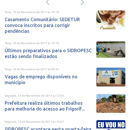
Terça, 14 de Novembro de 2017
às
10:16
Casamento Comunitário: SEDETUR
convoca inscritos para corrigir
pendências
Terça, 14 de Novembro de 2017
às
10:16
Últimos preparativos para o SIDROPESC
estão sendo finalizados
Terça, 14 de Novembro de 2017
às
09:55
Vagas de emprego disponíveis no
município
Segunda, 13 de Novembro de 2017
às
12:06
Prefeitura realiza últimos trabalhos
para melhoria do acesso ao Frigoríf...
Segunda, 13 de Novembro de 2017
às
10:07
SIDROPESC acontece nesta quarta-feira