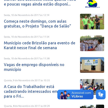
e poucas vagas ainda estão disponí...
Sexta, 10 de Novembro de 2017
às
12:14
Começa neste domingo, com aulas
gratuitas, o Projeto “Dança de Salão”
Sexta, 10 de Novembro de 2017
às
11:54
Município cede Brizolão para evento de
Karatê nesse final de semana
Sexta, 10 de Novembro de 2017
às
11:38
Vagas de emprego disponíveis no
município
Quinta, 9 de Novembro de 2017
às
10:35
A Casa do Trabalhador está
cadastrando interessados em vagas
para o Fri...
Quarta, 8 de Novembro de 2017
às
09:29