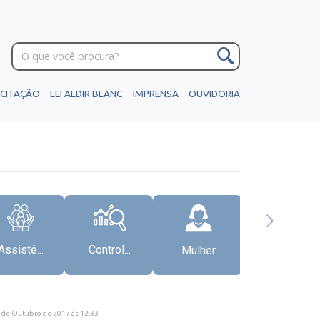
ICITAÇÃO
LEI ALDIR BLANC
IMPRENSA
OUVIDORIA
Assistê...
Control...
Mulher
Gabinete
6 de Outubro de 2017
às
12:33