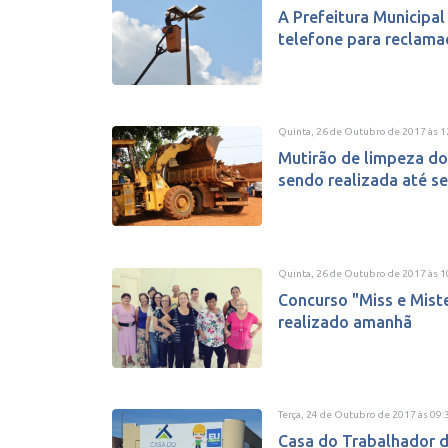
A Prefeitura Municipa
telefone para reclamaç
Quinta, 26 de Outubro de 2017
às
1
Mutirão de limpeza do
sendo realizada até sex
Quinta, 26 de Outubro de 2017
às
1
Concurso "Miss e Mist
realizado amanhã
Terça, 24 de Outubro de 2017
às
09:
Casa do Trabalhador d