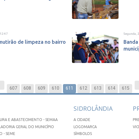
12:47
Segunda, 
 mutirão de limpeza no bairro
Banda 
municí
607
608
609
610
611
612
613
614
615
SIDROLÂNDIA
P
URA E ABASTECIMENTO - SEMAA
A CIDADE
PR
ADORIA GERAL DO MUNICÍPIO
LOGOMARCA
VIC
 - SEME
SÍMBOLOS