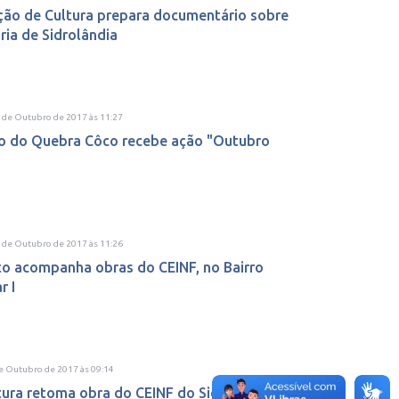
ão de Cultura prepara documentário sobre
ória de Sidrolândia
6 de Outubro de 2017
às
11:27
to do Quebra Côco recebe ação "Outubro
5 de Outubro de 2017
às
11:26
to acompanha obras do CEINF, no Bairro
r I
de Outubro de 2017
às
09:14
tura retoma obra do CEINF do Sidrolar I