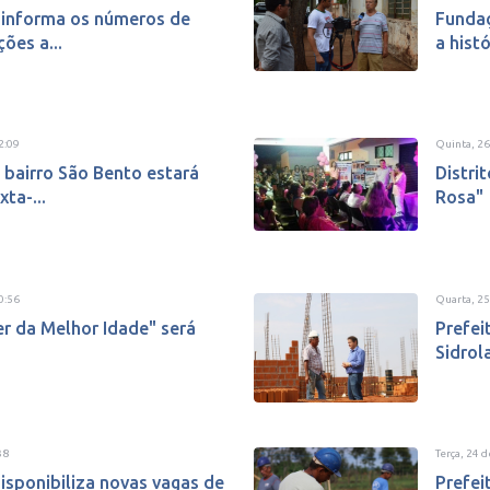
l informa os números de
Fundaç
ões a...
a hist
2:09
Quinta, 2
 bairro São Bento estará
Distri
ta-...
Rosa"
0:56
Quarta, 2
er da Melhor Idade" será
Prefei
Sidrola
38
Terça, 24 
isponibiliza novas vagas de
Prefei