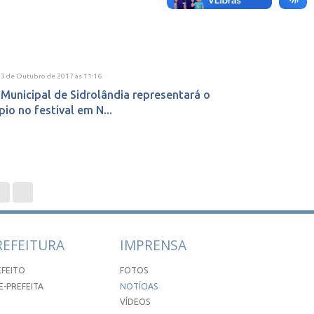
23 de Outubro de 2017
às
11:16
Municipal de Sidrolândia representará o
pio no festival em N...
REFEITURA
IMPRENSA
EFEITO
FOTOS
E-PREFEITA
NOTÍCIAS
VÍDEOS