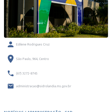
Edilene Rodrigues Cruz
São Paulo, 964, Centro
(67) 3272-8745
administracao@sidrolandia.ms.gov.br