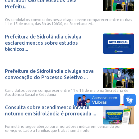
contador são convocados pela
Prefeitu...
Os candidatos convocados nesta etapa devem comparecer entre os dias
11 e 15 de maio, das 8h às 10h30, na Secretaria M...
Prefeitura de Sidrolândia divulga
esclarecimentos sobre estudos
técnicos...
Prefeitura de Sidrolândia divulga nova
convocação do Processo Seletivo ...
Candidatos devem comparecer entre 11 e 15 de maio na Secretaria de
Assistência Social e Cidadania
Consulta sobre atendimento infantil
noturno em Sidrolândia é prorrogada ...
Formulário segue aberto para moradores indicarem demanda por
serviço voltado a famílias que trabalham à noite