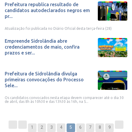
Prefeitura republica resultado de
candidatos autodeclarados negros em
pr...
Atualização foi publicada no Diário Oficial desta terça-feira (28)
Empreende Sidrolândia abre
credenciamentos de maio, confira
prazos e ser...
Prefeitura de Sidrolândia divulga
primeiras convocações do Processo
Sele...
Os candidatos convocados nesta etapa devem comparecer até o dia 30
de abril, das 8h às 10h30 e das 13h30 às 16h, na S...
1
2
3
4
5
6
7
8
9