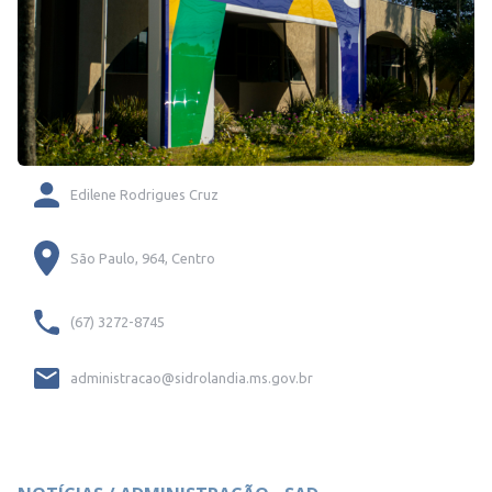
Edilene Rodrigues Cruz
São Paulo, 964, Centro
(67) 3272-8745
administracao@sidrolandia.ms.gov.br