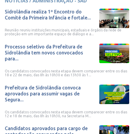
NOTÍCIAS / ADMINISTRAÇÃO - SAD
Sidrolândia realiza 1º Encontro do
Comitê da Primeira Infância e fortale...
Reunião reuniu instituições municipais, estaduais e órgãos da rede de
proteção em um importante espaço de diálogo e a...
Processo seletivo da Prefeitura de
Sidrolândia tem novos convocados
para...
Os candidatos convocados nesta etapa devem comparecer entre os dias
18 e 22 de maio, das 8h às 10h30 e das 13h30 às 1...
Prefeitura de Sidrolândia convoca
aprovados para assumir vagas de
Segura...
Os candidatos convocados nesta etapa devem comparecer entre os dias
12 e 18 de maio, das 8h às 10h30, na Secretaria M...
Candidatos aprovados para cargo de