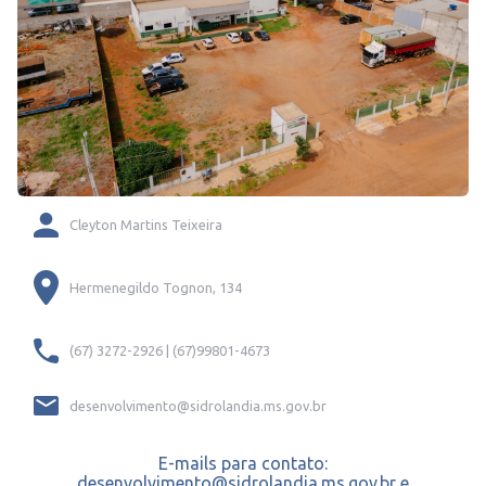
Cleyton Martins Teixeira
Hermenegildo Tognon, 134
(67) 3272-2926 | (67)99801-4673
desenvolvimento@sidrolandia.ms.gov.br
E-mails para contato:
desenvolvimento@sidrolandia.ms.gov.br e