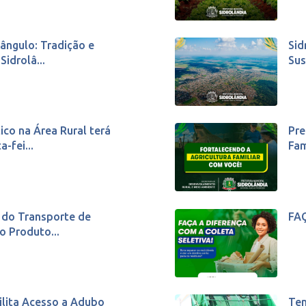
iângulo: Tradição e
Sid
idrolâ...
Sus
co na Área Rural terá
Pre
-fei...
Fam
a do Transporte de
FA
o Produto...
ilita Acesso a Adubo
Tem