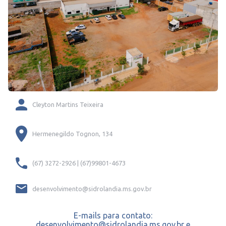
Cleyton Martins Teixeira
Hermenegildo Tognon, 134
(67) 3272-2926 | (67)99801-4673
desenvolvimento@sidrolandia.ms.gov.br
E-mails para contato:
desenvolvimento@sidrolandia.ms.gov.br e