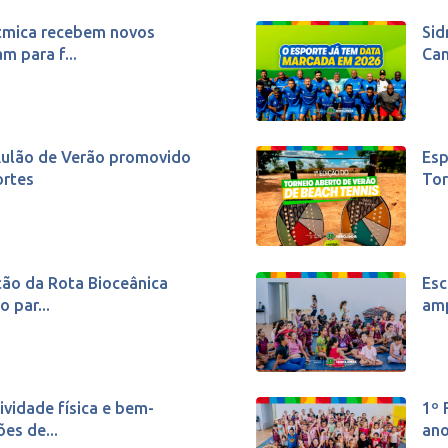
ítmica recebem novos
Sid
m para f...
Cam
Aulão de Verão promovido
Esp
ortes
Tor
ção da Rota Bioceânica
Esc
 par...
amp
ividade física e bem-
1º 
ões de...
ano