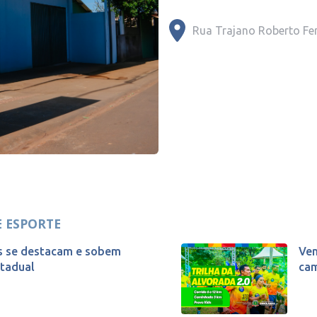
Rua Trajano Roberto Fer
E ESPORTE
es se destacam e sobem
Vem
stadual
cam