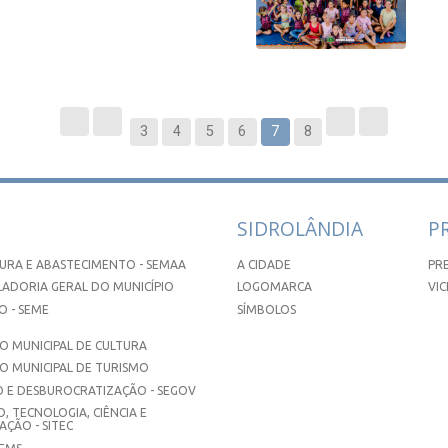
3
4
5
6
7
8
SIDROLÂNDIA
P
URA E ABASTECIMENTO - SEMAA
A CIDADE
PR
ADORIA GERAL DO MUNICÍPIO
LOGOMARCA
VIC
 - SEME
SÍMBOLOS
 MUNICIPAL DE CULTURA
O MUNICIPAL DE TURISMO
 E DESBUROCRATIZAÇÃO - SEGOV
, TECNOLOGIA, CIÊNCIA E
ÇÃO - SITEC