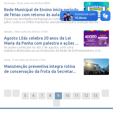
Domingo, 19 de Julho de 2026
às
08:00
Rede Municipal de Ensino inicia período
de férias com retorno às aulas e...
Pausa nas atividades pedagógicas começa em 20 de
julho; todos os CMEIs manterão atendimento para crianças dos be...
Sábado, 18 de Julho de 2026
às
15:00
Agosto Lilás celebra 20 anos da Lei
Maria da Penha com palestra e ações ...
As ações começam no dia 5 de agosto, com uma
palestra destinada aos profissionais da Rede de Enfrentamento à Vi...
Sexta, 17 de Julho de 2026
às
17:00
Manutenção preventiva integra rotina
de conservação da frota da Secretar...
5
6
7
8
9
10
11
12
13