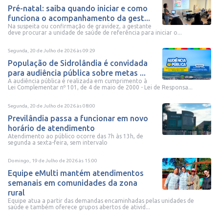
Pré-natal: saiba quando iniciar e como
funciona o acompanhamento da gest...
Na suspeita ou confirmação de gravidez, a gestante
deve procurar a unidade de saúde de referência para iniciar o...
Segunda, 20 de Julho de 2026
às
09:29
População de Sidrolândia é convidada
para audiência pública sobre metas ...
A audiência pública é realizada em cumprimento à
Lei Complementar nº 101, de 4 de maio de 2000 - Lei de Responsa...
Segunda, 20 de Julho de 2026
às
08:00
Previlândia passa a funcionar em novo
horário de atendimento
Atendimento ao público ocorre das 7h às 13h, de
segunda a sexta-feira, sem intervalo
Domingo, 19 de Julho de 2026
às
15:00
Equipe eMulti mantém atendimentos
semanais em comunidades da zona
rural
Equipe atua a partir das demandas encaminhadas pelas unidades de
saúde e também oferece grupos abertos de ativid...