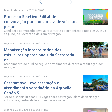
Terça, 21 de Julho de 2026
às
09:00
Processo Seletivo: Edital de
convocação para motorista de veículos
pesad...
Candidato convocado deve apresentar a documentação nos dias 22 e 23
de julho, na Secretaria de Administração
Segunda, 20 de Julho de 2026
às
17:03
Manutenção integra rotina das
estruturas operacionais da Secretaria
de I...
Atendimento ao público segue normalmente durante a realização dos
serviços
Segunda, 20 de Julho de 2026
às
15:40
Castramóvel leva castração e
atendimento veterinário na Agrovila
Capão S...
Serão disponibilizadas 100 vagas para castração, além de vacinação
antirrábica, testes de leishmaniose e avaliaç...
Segunda, 20 de Julho de 2026
às
11:00