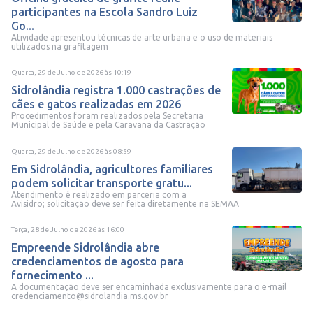
participantes na Escola Sandro Luiz
Go...
Atividade apresentou técnicas de arte urbana e o uso de materiais
utilizados na grafitagem
Quarta, 29 de Julho de 2026
às
10:19
Sidrolândia registra 1.000 castrações de
cães e gatos realizadas em 2026
Procedimentos foram realizados pela Secretaria
Municipal de Saúde e pela Caravana da Castração
Quarta, 29 de Julho de 2026
às
08:59
Em Sidrolândia, agricultores familiares
podem solicitar transporte gratu...
Atendimento é realizado em parceria com a
Avisidro; solicitação deve ser feita diretamente na SEMAA
Terça, 28 de Julho de 2026
às
16:00
Empreende Sidrolândia abre
credenciamentos de agosto para
fornecimento ...
A documentação deve ser encaminhada exclusivamente para o e-mail
credenciamento@sidrolandia.ms.gov.br