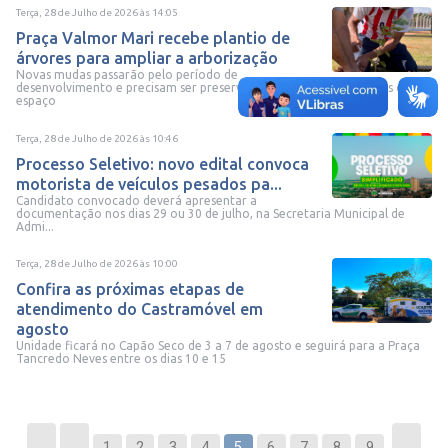
Terça, 28 de Julho de 2026
às
14:05
Praça Valmor Mari recebe plantio de
árvores para ampliar a arborização
Novas mudas passarão pelo período de
desenvolvimento e precisam ser preservadas pelos frequentadores do
espaço
Terça, 28 de Julho de 2026
às
10:46
Processo Seletivo: novo edital convoca
motorista de veículos pesados pa...
Candidato convocado deverá apresentar a
documentação nos dias 29 ou 30 de julho, na Secretaria Municipal de
Admi...
Terça, 28 de Julho de 2026
às
10:00
Confira as próximas etapas de
atendimento do Castramóvel em
agosto
Unidade ficará no Capão Seco de 3 a 7 de agosto e seguirá para a Praça
Tancredo Neves entre os dias 10 e 15
1
2
3
4
5
6
7
8
9