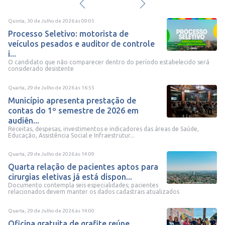
Quinta, 30 de Julho de 2026
às
09:05
Processo Seletivo: motorista de
veículos pesados e auditor de controle
i...
O candidato que não comparecer dentro do período estabelecido será
considerado desistente
Quarta, 29 de Julho de 2026
às
16:55
Município apresenta prestação de
contas do 1º semestre de 2026 em
audiên...
Receitas, despesas, investimentos e indicadores das áreas de Saúde,
Educação, Assistência Social e Infraestrutur...
Quarta, 29 de Julho de 2026
às
14:09
Quarta relação de pacientes aptos para
cirurgias eletivas já está dispon...
Documento contempla seis especialidades; pacientes
relacionados devem manter os dados cadastrais atualizados
Quarta, 29 de Julho de 2026
às
14:00
Oficina gratuita de grafite reúne