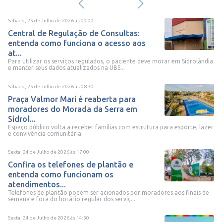
Sábado, 25 de Julho de 2026
às
09:00
Central de Regulação de Consultas:
entenda como funciona o acesso aos
at...
Para utilizar os serviços regulados, o paciente deve morar em Sidrolândia
e manter seus dados atualizados na UBS...
Sábado, 25 de Julho de 2026
às
08:30
Praça Valmor Mari é reaberta para
moradores do Morada da Serra em
Sidrol...
Espaço público volta a receber famílias com estrutura para esporte, lazer
e convivência comunitária
Sexta, 24 de Julho de 2026
às
17:00
Confira os telefones de plantão e
entenda como funcionam os
atendimentos...
Telefones de plantão podem ser acionados por moradores aos finais de
semana e fora do horário regular dos serviç...
Sexta, 24 de Julho de 2026
às
14:30