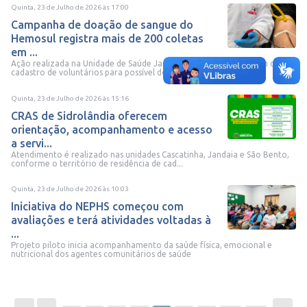
Quinta, 23 de Julho de 2026
às
17:00
Campanha de doação de sangue do
Hemosul registra mais de 200 coletas
em ...
Ação realizada na Unidade de Saúde Jandaia também contou com o
cadastro de voluntários para possível doação de m...
Quinta, 23 de Julho de 2026
às
15:16
CRAS de Sidrolândia oferecem
orientação, acompanhamento e acesso
a servi...
Atendimento é realizado nas unidades Cascatinha, Jandaia e São Bento,
conforme o território de residência de cad...
Quinta, 23 de Julho de 2026
às
10:03
Iniciativa do NEPHS começou com
avaliações e terá atividades voltadas à
...
Projeto piloto inicia acompanhamento da saúde física, emocional e
nutricional dos agentes comunitários de saúde