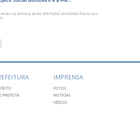
ojeto Social Bombeiro e a Me...
 vezes na semana serão ofertadas atividades físicas aos
os
REFEITURA
IMPRENSA
EFEITO
FOTOS
E-PREFEITA
NOTÍCIAS
VÍDEOS