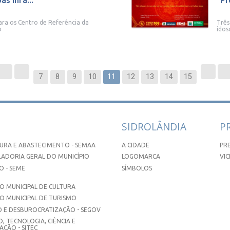
s infa...
“Pr
para os Centro de Referência da
Três
o
idos
7
8
9
10
11
12
13
14
15
SIDROLÂNDIA
P
URA E ABASTECIMENTO - SEMAA
A CIDADE
PR
ADORIA GERAL DO MUNICÍPIO
LOGOMARCA
VIC
 - SEME
SÍMBOLOS
 MUNICIPAL DE CULTURA
O MUNICIPAL DE TURISMO
 E DESBUROCRATIZAÇÃO - SEGOV
, TECNOLOGIA, CIÊNCIA E
ÇÃO - SITEC