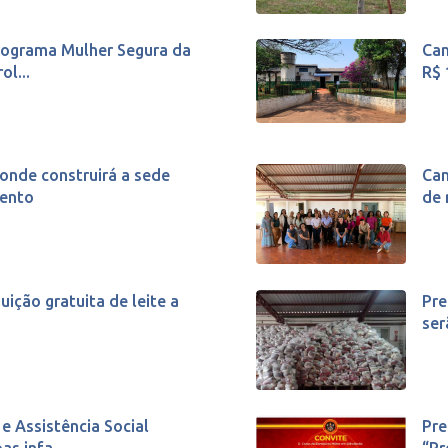
Programa Mulher Segura da
Cam
ol...
R$ 
 onde construirá a sede
Can
Bento
de 
buição gratuita de leite a
Pre
ser
 e Assistência Social
Pre