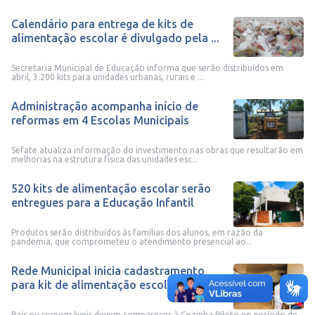
Calendário para entrega de kits de
alimentação escolar é divulgado pela ...
Secretaria Municipal de Educação informa que serão distribuídos em
abril, 3.200 kits para unidades urbanas, rurais e ...
Administração acompanha início de
reformas em 4 Escolas Municipais
Sefate atualiza informação do investimento nas obras que resultarão em
melhorias na estrutura física das unidades esc...
520 kits de alimentação escolar serão
entregues para a Educação Infantil
Produtos serão distribuídos às famílias dos alunos, em razão da
pandemia, que comprometeu o atendimento presencial ao...
Rede Municipal inicia cadastramento
para kit de alimentação escolar
Pais ou responsáveis devem comparecer à Cozinha Piloto no período de