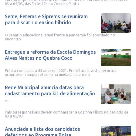
03 a 05/03, das 8h às 12h na Cozinha Piloto
Seme, Fetems e Siprems se reuniram
para discutir o ensino híbrido
O cenário educacional atual frente à pandemia foi abordado no
encontro
Entregue a reforma da Escola Domingos
Alves Nantes no Quebra Coco
Prédio completará 45 anos em 2021. Prefeitura investiu recursos
próprios em ampla reforma na unidade de ensino
Rede Municipal anuncia datas para
cadastramento para kit de alimentação
...
Pais ou responsáveis devem comparecer à Cozinha Piloto no período de
03 a 05/03
Anunciada a lista dos candidatos
deferidos ao Programa Bolsa