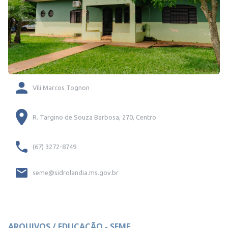
Vili Marcos Tognon
R. Targino de Souza Barbosa, 270, Centro
(67) 3272-8749
seme@sidrolandia.ms.gov.br
ARQUIVOS / EDUCAÇÃO - SEME