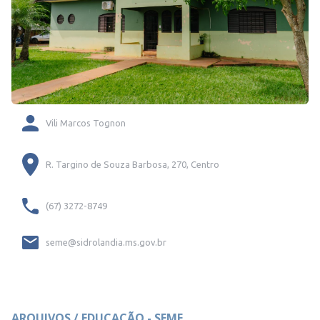
Vili Marcos Tognon
R. Targino de Souza Barbosa, 270, Centro
(67) 3272-8749
seme@sidrolandia.ms.gov.br
ARQUIVOS / EDUCAÇÃO - SEME