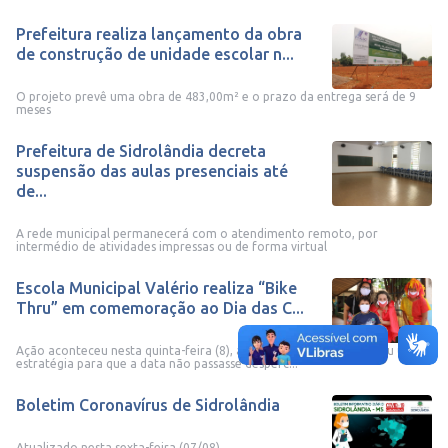
Prefeitura realiza lançamento da obra
de construção de unidade escolar n...
O projeto prevê uma obra de 483,00m² e o prazo da entrega será de 9
meses
Prefeitura de Sidrolândia decreta
suspensão das aulas presenciais até
de...
A rede municipal permanecerá com o atendimento remoto, por
intermédio de atividades impressas ou de forma virtual
Escola Municipal Valério realiza “Bike
Thru” em comemoração ao Dia das C...
Ação aconteceu nesta quinta-feira (8), a direção da escola montou uma
estratégia para que a data não passasse desperc...
Boletim Coronavírus de Sidrolândia
Atualizado nesta sexta-feira (07/08)