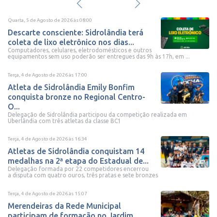
Quarta, 5 de Agosto de 2026
às
08:00
Descarte consciente: Sidrolândia terá
coleta de lixo eletrônico nos dias...
Computadores, celulares, eletrodomésticos e outros
equipamentos sem uso poderão ser entregues das 9h às 17h, em ...
Terça, 4 de Agosto de 2026
às
17:00
Atleta de Sidrolândia Emily Bonfim
conquista bronze no Regional Centro-
O...
Delegação de Sidrolândia participou da competição realizada em
Uberlândia com três atletas da classe BC1
Terça, 4 de Agosto de 2026
às
16:34
Atletas de Sidrolândia conquistam 14
medalhas na 2ª etapa do Estadual de...
Delegação formada por 22 competidores encerrou
a disputa com quatro ouros, três pratas e sete bronzes
Terça, 4 de Agosto de 2026
às
15:07
Merendeiras da Rede Municipal
participam de formação no Jardim