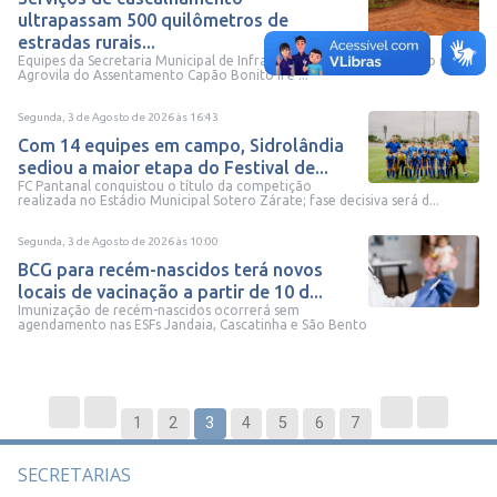
ultrapassam 500 quilômetros de
estradas rurais...
Equipes da Secretaria Municipal de Infraestrutura executam aterro na
Agrovila do Assentamento Capão Bonito II e ...
Segunda, 3 de Agosto de 2026
às
16:43
Com 14 equipes em campo, Sidrolândia
sediou a maior etapa do Festival de...
FC Pantanal conquistou o título da competição
realizada no Estádio Municipal Sotero Zárate; fase decisiva será d...
Segunda, 3 de Agosto de 2026
às
10:00
BCG para recém-nascidos terá novos
locais de vacinação a partir de 10 d...
Imunização de recém-nascidos ocorrerá sem
agendamento nas ESFs Jandaia, Cascatinha e São Bento
1
2
3
4
5
6
7
SECRETARIAS