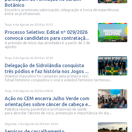
Botânico
Encontro promoveu valorização, integração e troca de experiências
entre as profissionais
Terça, 4 de Agosto de 2026
às
10:55
Processo Seletivo: Edital nº 029/2026
convoca candidatos para contrataçã...
A previsão de início das atividades é a partir de 5 de
agosto
Terça, 4 de Agosto de 2026
às
10:30
Delegação de Sidrolândia conquista
três pódios e faz história nos Jogos ...
Voleibol masculino foi campeão pela primeira vez;
futsal feminino conquistou o vice e voleibol feminino terminou...
Terça, 4 de Agosto de 2026
às
08:56
Ação no CEM encerra Julho Verde com
orientações sobre câncer de cabeça e...
Palestra reuniu pacientes e profissionais de saúde
para abordar fatores de risco, prevenção e importância do dia...
Segunda, 3 de Agosto de 2026
às
16:56
Serviços de cascalhamento