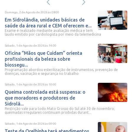
Domingo, 2 de Agosto de 2026
às
08:00
Em Sidrolândia, unidades básicas de
saúde da área rural e CEM oferecem e...
Exame é realizado mediante avaliação médica e tem
laudo emitido por cardiologista por meio da telemedicina
Sábado, 1 de Agosto de 2026
às
14:00
Oficina “Mãos que Cuidam” orienta
profissionais da beleza sobre
biossegu...
Programação abordou esterilização de instrumentos, prevenção de
doenças, vacinação e segurança no trabalho
Sábado, 1 de Agosto de 2026
às
10:00
Queima controlada está suspensa: o
que moradores e produtores de
Sidrolâ...
Restrição vale para todo Mato Grosso do Sul até 30 de novembro;
queimadas irregulares continuam proibidas durant...
Sábado, 1 de Agosto de 2026
às
09:00
Teste da Orelhinha terá atendimentos