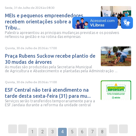
Sexta, 31 de Julho de 2026
às
08:30
MEIs e pequenos empreendedores
recebem orientações sobre a Reforma
Tribu...
Palestra apresentou as principais mudanças previstas e os possíveis
reflexos na gestão e na rotina das empresas
Quinta, 30 de Julho de 2026
às
17:00
Praça Rubens Suckow recebe plantio de
30 mudas de árvores
As mudas são produzidas pela Secretaria Municipal
de Agricultura e Abastecimento e plantadas pela Administração ...
Quinta, 30 de Julho de 2026
às
11:00
ESF Central não terá atendimento na
tarde desta sexta-feira (31) para mu...
Serviços serão transferidos temporariamente para a
ESF Jandaia durante a reforma da unidade central
1
2
3
4
5
6
7
8