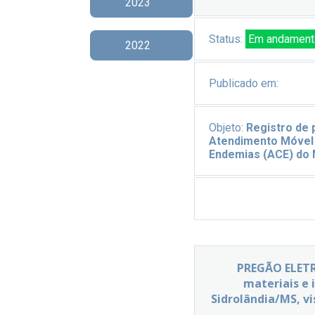
2023
Status:
Em andament
2022
Publicado em:
Objeto:
Registro de 
Atendimento Móvel 
Endemias (ACE) do 
PREGÃO ELETR
materiais e 
Sidrolândia/MS, vi